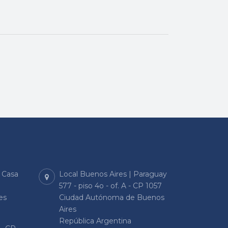
| Casa
Local Buenos Aires | Paraguay
577 - piso 4o - of. A - CP 1057
es
Ciudad Autónoma de Buenos
Aires
República Argentina