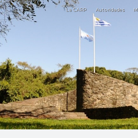
La CARP
Autoridades
M