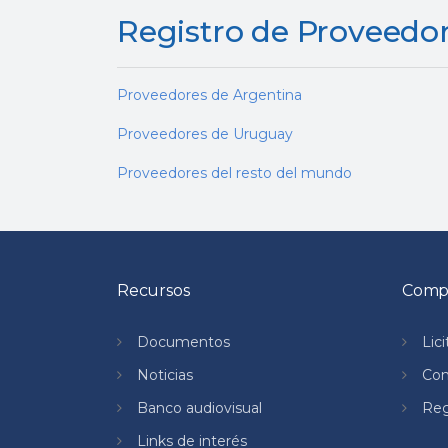
Registro de Proveedo
Proveedores de Argentina
Proveedores de Uruguay
Proveedores del resto del mundo
Recursos
Compr
Documentos
Lic
Noticias
Co
Banco audiovisual
Reg
Links de interés