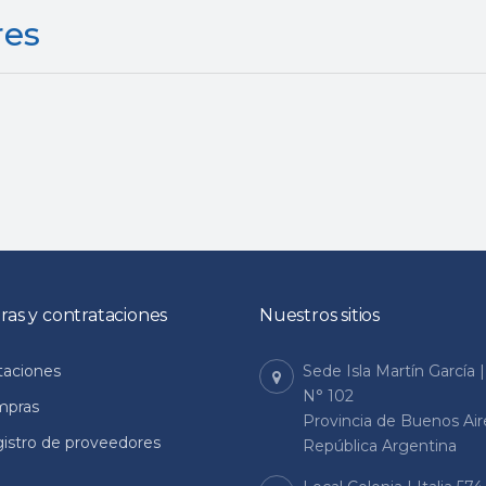
res
as y contrataciones
Nuestros sitios
itaciones
Sede Isla Martín García 
N° 102
mpras
Provincia de Buenos Air
istro de proveedores
República Argentina